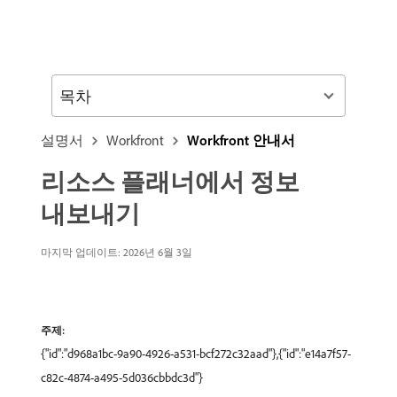
목차
설명서
Workfront
Workfront 안내서
리소스 플래너에서 정보
내보내기
마지막 업데이트: 2026년 6월 3일
주제:
{"id":"d968a1bc-9a90-4926-a531-bcf272c32aad"},{"id":"e14a7f57-
c82c-4874-a495-5d036cbbdc3d"}