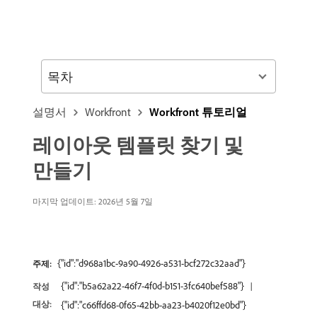
목차
설명서
Workfront
Workfront 튜토리얼
레이아웃 템플릿 찾기 및
만들기
마지막 업데이트: 2026년 5월 7일
{"id":"d968a1bc-9a90-4926-a531-bcf272c32aad"}
주제:
{"id":"b5a62a22-46f7-4f0d-b151-3fc640bef588"}
작성
대상:
{"id":"c66ffd68-0f65-42bb-aa23-b4020f12e0bd"}