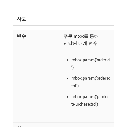
주문 mbox를 통해
전달된 매개 변수:
mbox.param(‘orderId
’)
mbox.param(‘orderTo
tal’)
mbox.param(‘produc
tPurchasedId’)