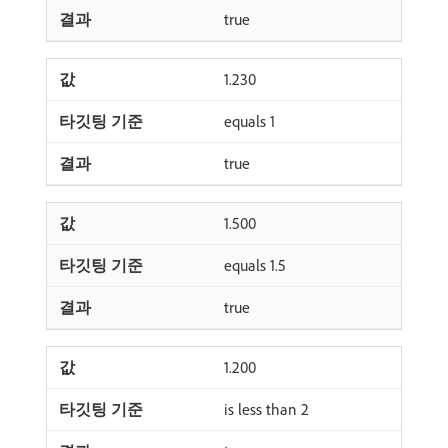
true
1.230
equals 1
true
1.500
equals 1.5
true
1.200
is less than 2