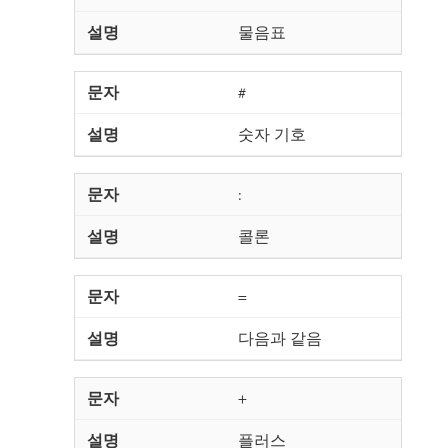
물음표
#
숫자 기호
:
콜론
=
다음과 같음
+
플러스