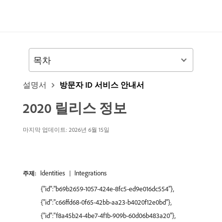
목차
설명서
방문자 ID 서비스 안내서
2020 릴리스 정보
마지막 업데이트: 2026년 6월 15일
Identities
Integrations
주제:
{"id":"b69b2659-1057-424e-8fc5-ed9e016dc554"},
{"id":"c66ffd68-0f65-42bb-aa23-b4020f12e0bd"},
{"id":"f8a45b24-4be7-4f1b-909b-60d06b483a20"},