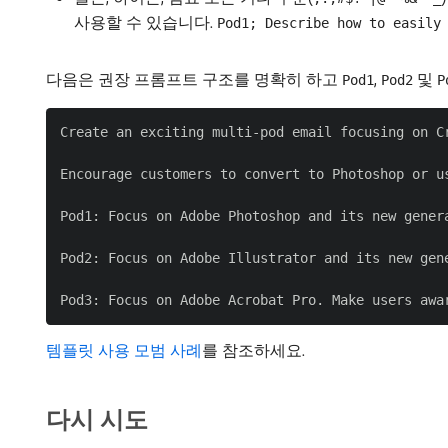
사용할 수 있습니다.
Pod1; Describe how to easily
다음은 권장 프롬프트 구조를 명확히 하고
,
및
Pod1
Pod2
P
Create an exciting multi-pod email focusing on C
Encourage customers to convert to Photoshop or u
Pod1: Focus on Adobe Photoshop and its new gener
Pod2: Focus on Adobe Illustrator and its new gen
템플릿 사용 모범 사례
를 참조하세요.
다시 시도