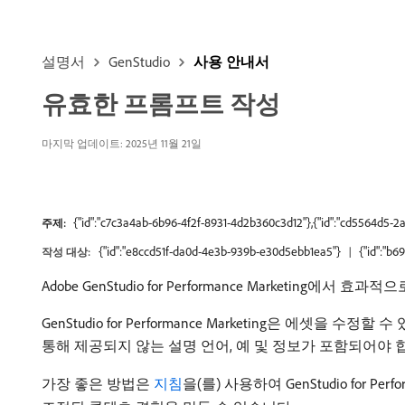
설명서
GenStudio
사용 안내서
유효한 프롬프트 작성
마지막 업데이트: 2025년 11월 21일
{"id":"c7c3a4ab-6b96-4f2f-8931-4d2b360c3d12"},{"id":"cd5564d5-
주제:
{"id":"e8ccd51f-da0d-4e3b-939b-e30d5ebb1ea5"}
{"id":"b
작성 대상:
Adobe GenStudio for Performance Marketin
GenStudio for Performance Marketing은 
통해 제공되지 않는 설명 언어, 예 및 정보가 포함되어야 
가장 좋은 방법은
지침
을(를) 사용하여 GenStudio for