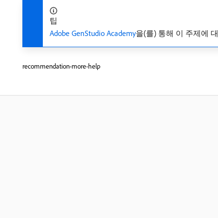
팁
Adobe GenStudio Academy
을(를) 통해 이 주제에 
recommendation-more-help