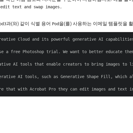
 edit text and swap images.
과(와) 같이 식별 용어
을(를) 사용하는 이메일 템플릿을 
od3
Pod
reative Cloud and its powerful generative AI capabilities
se a free Photoshop trial. We want to better educate them
ative AI tools that enable creators to bring images to li
erative AI tools, such as Generative Shape Fill, which a