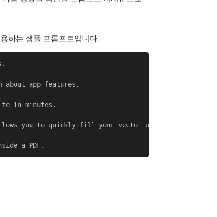
활용하는 샘플 프롬프트입니다.
.

 about app features.

fe in minutes.

llows you to quickly fill your vector outline and explore