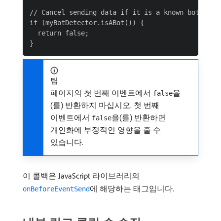
// Cancel sending data if it is a known bot

if (myBotDetector.isABot()) {

  return false;

팁
페이지의 첫 번째 이벤트에서
을
false
(를) 반환하지 마십시오. 첫 번째
이벤트에서
을(를) 반환하면
false
개인화에 부정적인 영향을 줄 수
있습니다.
이 콜백은 JavaScript 라이브러리의
에 해당하는 태그입니다.
onBeforeEventSend