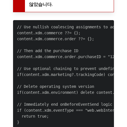
않았습니다.
// Use nullish coalescing assignments to add obje
content.xdm.commerce ??= {};

content.xdm.commerce.order ??= {};

// Then add the purchase ID

content.xdm.commerce.order.purchaseID = "12345";

// Use optional chaining to prevent undefined err
if(content.xdm.marketing?.trackingCode) content.
// Delete operating system version

if(content.xdm.environment) delete content.xdm.en
// Immediately end onBeforeEventSend logic and se
if (content.xdm.eventType === "web.webInteraction
  return true;

}
