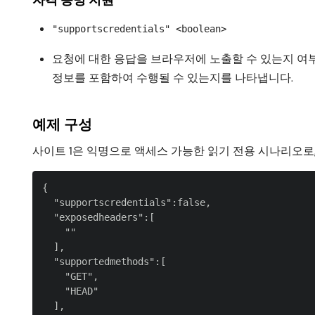
"supportscredentials" <boolean>
요청에 대한 응답을 브라우저에 노출할 수 있는지 
정보를 포함하여 수행될 수 있는지를 나타냅니다.
예제 구성
사이트 1은 익명으로 액세스 가능한 읽기 전용 시나리오로,
{

  "supportscredentials":false,

  "exposedheaders":[

    ""

  ],

  "supportedmethods":[

    "GET",

    "HEAD"

  ],
