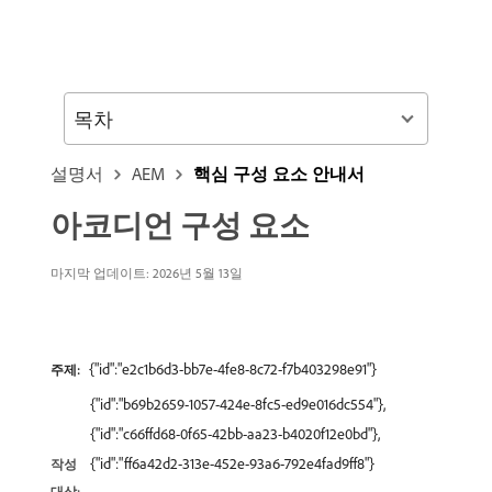
목차
설명서
AEM
핵심 구성 요소 안내서
아코디언 구성 요소
마지막 업데이트: 2026년 5월 13일
{"id":"e2c1b6d3-bb7e-4fe8-8c72-f7b403298e91"}
주제:
{"id":"b69b2659-1057-424e-8fc5-ed9e016dc554"},
{"id":"c66ffd68-0f65-42bb-aa23-b4020f12e0bd"},
{"id":"ff6a42d2-313e-452e-93a6-792e4fad9ff8"}
작성
대상: