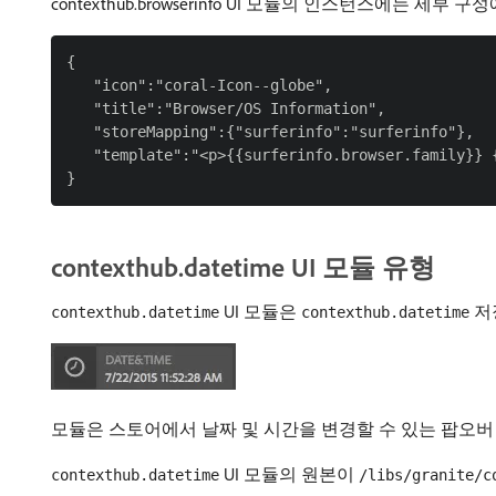
contexthub.browserinfo UI 모듈의 인스턴스에는
{

   "icon":"coral-Icon--globe",

   "title":"Browser/OS Information",

   "storeMapping":{"surferinfo":"surferinfo"},

   "template":"<p>{{surferinfo.browser.family}} 
contexthub.datetime UI 모듈 유형
UI 모듈은
저
contexthub.datetime
contexthub.datetime
모듈은 스토어에서 날짜 및 시간을 변경할 수 있는 팝오버
UI 모듈의 원본이
contexthub.datetime
/libs/granite/c