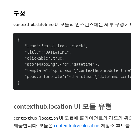
구성
contexthub.datetime UI 모듈의 인스턴스에는 세부
{

   "icon":"coral-Icon--clock",

   "title":"DATE&TIME",

   "clickable":true,

   "storeMapping":{"d":"datetime"},

   "template":"<p class=\"contexthub-module-line
   "popoverTemplate":"<div class=\"datetime cent
contexthub.location UI 모듈 유형
UI 모듈에 클라이언트의 경도와 위도
contexthub.location
제공합니다. 모듈은
contexthub.geolocation
저장소 후보를 기