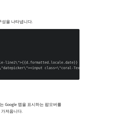
본 구성을 나타냅니다.
e-line2\">{{d.formatted.locale.date}} {{d.formatted.loca
\"datepicker\"><input class=\"coral-Textfield\" type=\"d
 Google 맵을 표시하는 팝오버를
를 가져옵니다.