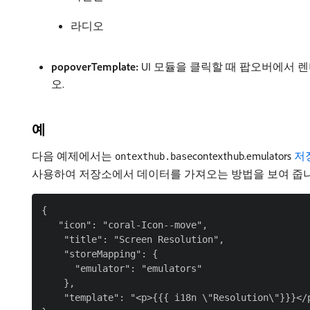
라디오
popoverTemplate:
UI 모듈을 클릭할 때 팝오버에서 렌
오.
예
다음 예제에서는
contexthub.emulators
​ 
ontexthub.base
사용하여 저장소에서 데이터를 가져오는 방법을 보여 줍니
{

   "icon": "coral-Icon--move",

    "title": "Screen Resolution",

    "storeMapping": {

      "emulator": "emulators"

    },

    "template": "<p>{{{ i18n \"Resolution\"}}}</