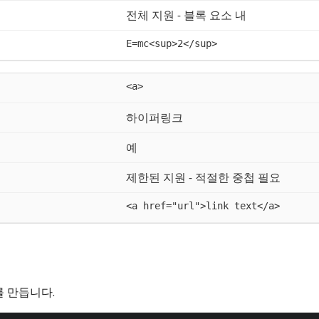
전체 지원 - 블록 요소 내
E=mc<sup>2</sup>
<a>
하이퍼링크
예
제한된 지원 - 적절한 중첩 필요
<a href="url">link text</a>
 만듭니다.