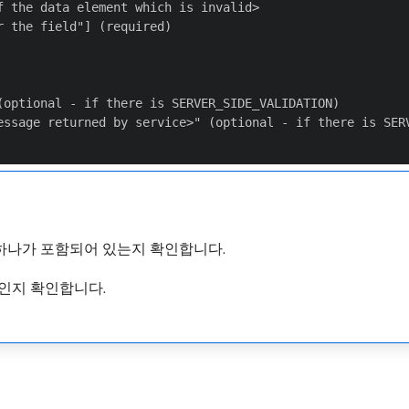
 the data element which is invalid>

 the field"] (required)

optional - if there is SERVER_SIDE_VALIDATION)

essage returned by service>" (optional - if there is SERV
하나가 포함되어 있는지 확인합니다.
​인지 확인합니다.