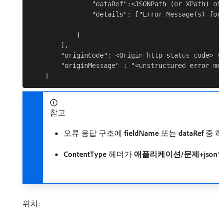
                "dataRef":<JSONPath (or XPath) of
                "details": ["Error Message(s) for
            }

        ],

        "originCode": <Origin http status code> (
        "originMessage" : "<unstructured error m
참고
오류 응답 구조에
fieldName
또는
dataRef
중 
ContentType
헤더가
애플리케이션/문제+json
위치: