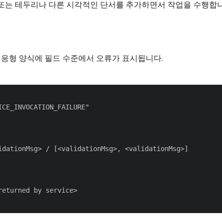
 또는 테두리나 다른 시각적인 단서를 추가하면서 작업을 수행합니
적응형 양식에 필드 수준에서 오류가 표시됩니다.
CE_INVOCATION_FAILURE"

dationMsg> / [<validationMsg>, <validationMsg>]

eturned by service>
