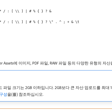
* / : [ \\ ] | # % { } ? &
* / : [ \\ ] | # % { } ? \" . ^ ; + & \t
er Assets에 이미지, PDF 파일, RAW 파일 등의 다양한 유형의 
산 업로드 파일 크기는 2GB 이하입니다. 2GB보다 큰 자산 업로드를 최
드 구성
을(를) 참조하십시오.