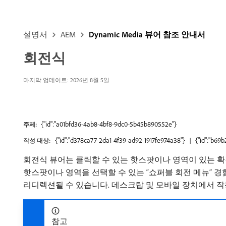
설명서
AEM
Dynamic Media 뷰어 참조 안내서
회전식
마지막 업데이트: 2026년 8월 5일
{"id":"a01bfd36-4ab8-4bf8-9dc0-5b45b890552e"}
주제:
{"id":"d378ca77-2da1-4f39-ad92-1917fe974a38"}
{"id":"b69
작성 대상:
회전식 뷰어는 클릭할 수 있는 핫스팟이나 영역이 있는 
핫스팟이나 영역을 선택할 수 있는 “쇼퍼블 회전 메뉴” 경
리디렉션될 수 있습니다. 데스크탑 및 모바일 장치에서 
참고