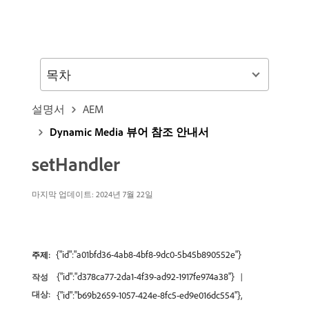
목차
설명서
AEM
Dynamic Media 뷰어 참조 안내서
setHandler
마지막 업데이트: 2024년 7월 22일
{"id":"a01bfd36-4ab8-4bf8-9dc0-5b45b890552e"}
주제:
{"id":"d378ca77-2da1-4f39-ad92-1917fe974a38"}
작성
대상:
{"id":"b69b2659-1057-424e-8fc5-ed9e016dc554"},