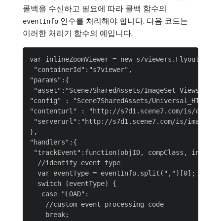
콜백을 수신하고 필요에 따라 콜백 함수의
인수를 처리해야 합니다. 다음 코드는
eventInfo
이러한 처리기 함수의 예입니다.
var inlineZoomViewer = new s7viewers.FlyoutViewer
 "containerId":"s7viewer",

"params":{

 "asset":"Scene7SharedAssets/ImageSet-Views-Sampl
"config" : "Scene7SharedAssets/Universal_HTML5_Zo
"contenturl" : "http://s7d1.scene7.com/is/content
 "serverurl":"http://s7d1.scene7.com/is/image/"

},

"handlers":{

 "trackEvent":function(objID, compClass, instName
  //identify event type

  var eventType = eventInfo.split(",")[0];

  switch (eventType) {

   case "LOAD":

    //custom event processing code

    break;
