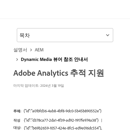
목차
설명서
AEM
Dynamic Media 뷰어 참조 안내서
Adobe Analytics 추적 지원
마지막 업데이트: 2026년 3월 19일
{"id":"a01bfd36-4ab8-4bf8-9dc0-5b45b890552e"}
주제:
{"id":"d378ca77-2da1-4f39-ad92-1917fe974a38"}
작성
대상:
{"id":"b69b2659-1057-424e-8fc5-ed9e016dc554"},