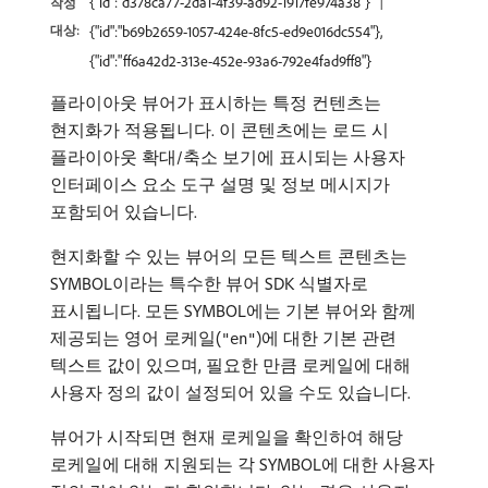
{"id":"d378ca77-2da1-4f39-ad92-1917fe974a38"}
작성
대상:
{"id":"b69b2659-1057-424e-8fc5-ed9e016dc554"},
{"id":"ff6a42d2-313e-452e-93a6-792e4fad9ff8"}
플라이아웃 뷰어가 표시하는 특정 컨텐츠는
현지화가 적용됩니다. 이 콘텐츠에는 로드 시
플라이아웃 확대/축소 보기에 표시되는 사용자
인터페이스 요소 도구 설명 및 정보 메시지가
포함되어 있습니다.
현지화할 수 있는 뷰어의 모든 텍스트 콘텐츠는
SYMBOL이라는 특수한 뷰어 SDK 식별자로
표시됩니다. 모든 SYMBOL에는 기본 뷰어와 함께
제공되는 영어 로케일(
)에 대한 기본 관련
"en"
텍스트 값이 있으며, 필요한 만큼 로케일에 대해
사용자 정의 값이 설정되어 있을 수도 있습니다.
뷰어가 시작되면 현재 로케일을 확인하여 해당
로케일에 대해 지원되는 각 SYMBOL에 대한 사용자