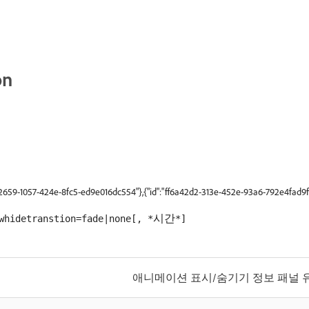
on
b2659-1057-424e-8fc5-ed9e016dc554"},{"id":"ff6a42d2-313e-452e-93a6-792e4fad9f
시간
whidetranstion=fade|none[, *
*]
애니메이션 표시/숨기기 정보 패널 