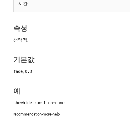
시간
속성
선택적.
기본값
fade,0.3
예
showhidetranstion=none
recommendation-more-help