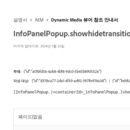
설명서
AEM
Dynamic Media 뷰어 참조 안내서
InfoPanelPopup.showhidetransiti
마지막 업데이트: 2024년 7월 22일
{"id":"a01bfd36-4ab8-4bf8-9dc0-5b45b890552e"}
주제:
{"id":"d378ca77-2da1-4f39-ad92-1917fe974a38"}
{"id":"b69
작성 대상:
[InfoPanelPopup.|<containerId>_infoPanelPopup.]sho
페이드|없음