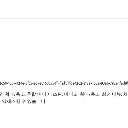
b2659-1057-424e-8fc5-ed9e016dc554"},{"id":"ff6a42d2-313e-452e-93a6-792e4fad9f
, 인라인 확대/축소, 혼합 미디어, 스핀, 비디오, 확대/축소, 회전 메뉴,
로 액세스할 수 있습니다.