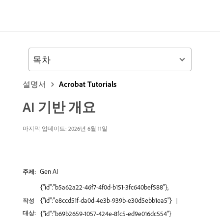
목차
설명서
Acrobat Tutorials
AI 기반 개요
마지막 업데이트: 2026년 6월 11일
Gen AI
주제:
{"id":"b5a62a22-46f7-4f0d-b151-3fc640bef588"},
{"id":"e8ccd51f-da0d-4e3b-939b-e30d5ebb1ea5"}
작성
대상:
{"id":"b69b2659-1057-424e-8fc5-ed9e016dc554"}