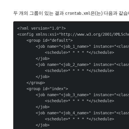
두 개의 그룹이 있는 결과
은(는) 다음과 같습
crontab.xml
<?xml version="1.0"?>

<config xmlns:xsi="http://www.w3.org/2001/XMLSch
    <group id="default">

        <job name="<job_1_name>" instance="<class
            <schedule>* * * * *</schedule>

        </job>

        <job name="<job_2_name>" instance="<class
            <schedule>* * * * *</schedule>

        </job>

    </group>

    <group id="index">

        <job name="<job_3_name>" instance="<class
            <schedule>* * * * *</schedule>

        </job>

        <job name="<job_4_name>" instance="<class
            <schedule>* * * * *</schedule>

        </job>
