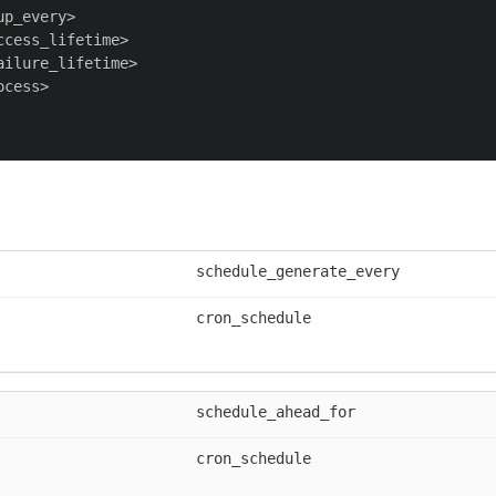
p_every>

cess_lifetime>

ilure_lifetime>

cess>

schedule_generate_every
cron_schedule
schedule_ahead_for
cron_schedule