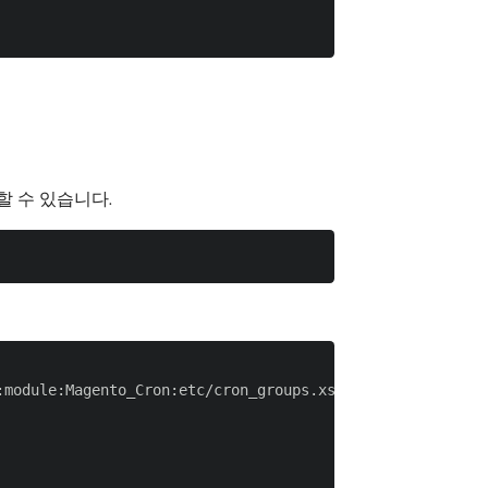
할 수 있습니다.
module:Magento_Cron:etc/cron_groups.xsd">
