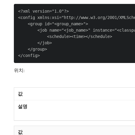
<?xml version="1.0"?>

<config xmlns:xsi="http://www.w3.org/2001/XMLSch
    <group id="<group_name>">

        <job name="<job_name>" instance="<classpa
            <schedule><time></schedule>

        </job>

    </group>

위치: