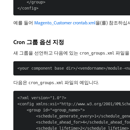
    </group>

예를 들어
Magento_Customer crontab.xml
을(를) 참조하십
Cron 그룹 옵션 지정
새 그룹을 선언하고 다음에 있는
파일을 
cron_groups.xml
다음은
파일의 예입니다.
cron_groups.xml
<?xml version="1.0"?>

<config xmlns:xsi="http://www.w3.org/2001/XMLSch
    <group id="<group_name>">

        <schedule_generate_every>1</schedule_gene
        <schedule_ahead_for>4</schedule_ahead_for
        <schedule_lifetime>2</schedule_lifetime>
