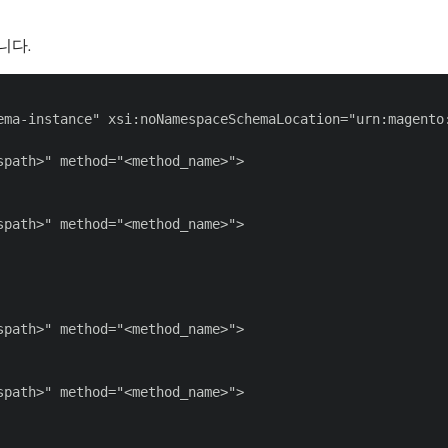
니다.
ema-instance" xsi:noNamespaceSchemaLocation="urn:magento:
path>" method="<method_name>">

path>" method="<method_name>">

path>" method="<method_name>">

path>" method="<method_name>">
