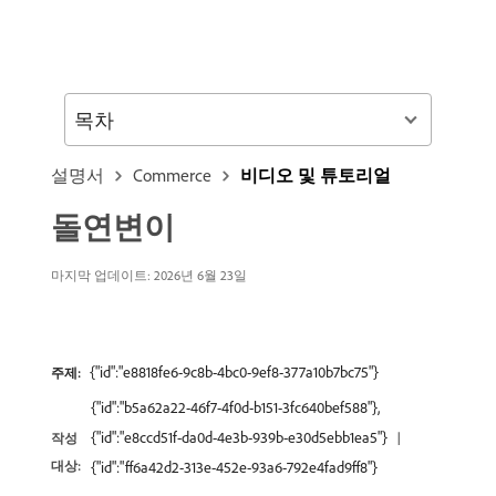
목차
설명서
Commerce
비디오 및 튜토리얼
돌연변이
마지막 업데이트: 2026년 6월 23일
{"id":"e8818fe6-9c8b-4bc0-9ef8-377a10b7bc75"}
주제:
{"id":"b5a62a22-46f7-4f0d-b151-3fc640bef588"},
{"id":"e8ccd51f-da0d-4e3b-939b-e30d5ebb1ea5"}
작성
대상:
{"id":"ff6a42d2-313e-452e-93a6-792e4fad9ff8"}