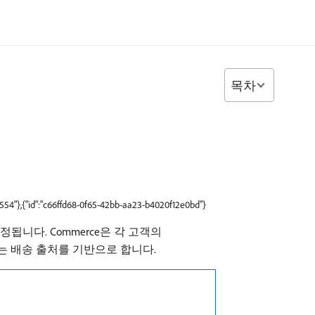
목차
554"},{"id":"c66ffd68-0f65-42bb-aa23-b4020f12e0bd"}
됩니다. Commerce은 각 고객의
는 배송 출처를 기반으로 합니다.