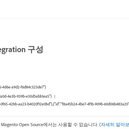
egration 구성
066-4d6e-a9d2-f6d84c323de7"}
f-da0d-4e3b-939b-e30d5ebb1ea5"}
68-0f65-42bb-aa23-b4020f12e0bd"},{"id":"f8a45b24-4be7-4f1b-909b-60d06b483a20
agento Open Source에서는 사용할 수 없습니다. (
자세히 알아