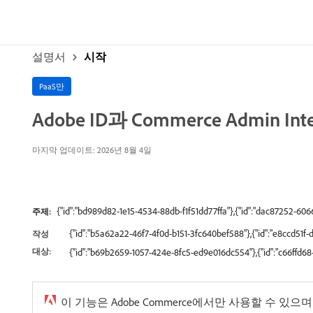
설명서
시작
PaaS만
Adobe ID과 Commerce Admin Int
마지막 업데이트: 2026년 8월 4일
{"id":"bd989d82-1e15-4534-88db-f1f51dd77ffa"},{"id":"dac87252-6
주제:
{"id":"b5a62a22-46f7-4f0d-b151-3fc640bef588"},{"id":"e8ccd51
작성
대상:
{"id":"b69b2659-1057-424e-8fc5-ed9e016dc554"},{"id":"c66ffd
이 기능은 Adobe Commerce에서만 사용할 수 있으며 M