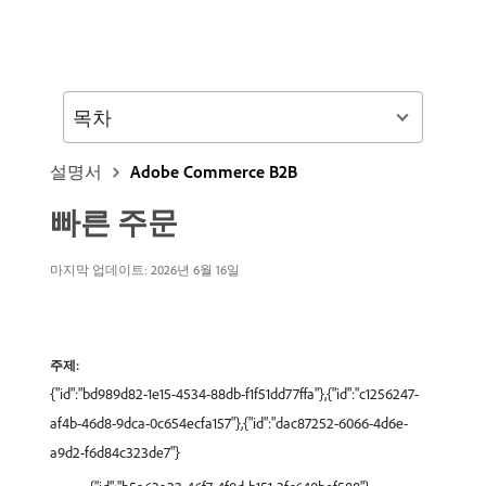
목차
설명서
Adobe Commerce B2B
빠른 주문
마지막 업데이트: 2026년 6월 16일
주제:
{"id":"bd989d82-1e15-4534-88db-f1f51dd77ffa"},{"id":"c1256247-
af4b-46d8-9dca-0c654ecfa157"},{"id":"dac87252-6066-4d6e-
a9d2-f6d84c323de7"}