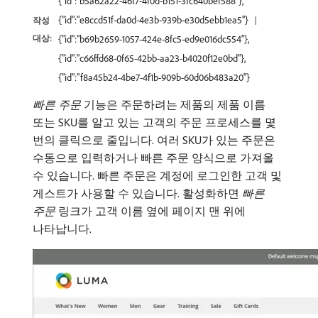
{"id":"b5a62a22-46f7-4f0d-b151-3fc640bef588"},
{"id":"e8ccd51f-da0d-4e3b-939b-e30d5ebb1ea5"}
작성
대상:
{"id":"b69b2659-1057-424e-8fc5-ed9e016dc554"},
{"id":"c66ffd68-0f65-42bb-aa23-b4020f12e0bd"},
{"id":"f8a45b24-4be7-4f1b-909b-60d06b483a20"}
빠른 주문
기능은 주문하려는 제품의 제품 이름
또는 SKU를 알고 있는 고객의 주문 프로세스를 몇
번의 클릭으로 줄입니다. 여러 SKU가 있는 주문은
수동으로 입력하거나 빠른 주문 양식으로 가져올
수 있습니다. 빠른 주문은 계정에 로그인한 고객 및
게스트가 사용할 수 있습니다. 활성화하면
빠른
주문
링크가 고객 이름 옆에 페이지 맨 위에
나타납니다.