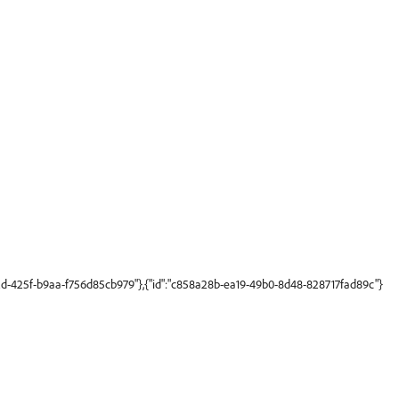
42d-425f-b9aa-f756d85cb979"},{"id":"c858a28b-ea19-49b0-8d48-828717fad89c"}