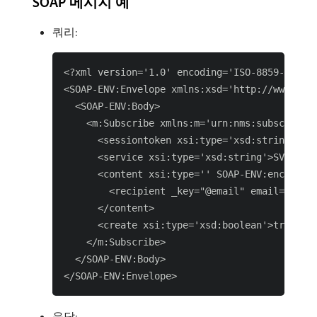
SOAP 메시지 예
쿼리:
<?xml version='1.0' encoding='ISO-8859-1'?>

<SOAP-ENV:Envelope xmlns:xsd='http://www.w3.o
  <SOAP-ENV:Body>

    <m:Subscribe xmlns:m='urn:nms:subscriptio
      <sessiontoken xsi:type='xsd:string'/>

      <service xsi:type='xsd:string'>SVC1</se
      <content xsi:type='' SOAP-ENV:encodingS
        <recipient _key="@email" email= "john
      </content>

      <create xsi:type='xsd:boolean'>true</cr
    </m:Subscribe>

  </SOAP-ENV:Body>

응답: