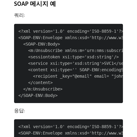
SOAP 메시지 예
쿼리:
<?xml version='1.0' encoding='ISO-8859-1'?>

<SOAP-ENV:Envelope xmlns:xsd='http://www.w3.org/
  <SOAP-ENV:Body>

    <m:Unsubscribe xmlns:m='urn:nms:subscription
    <sessiontoken xsi:type='xsd:string'/>

    <service xsi:type='xsd:string'>SVC1</service>
    <content xsi:type='' SOAP-ENV:encodingStyle='
      <recipient _key="@email" email= "john.doe@a
    </content>

  </m:Unsubscribe>

응답:
<?xml version='1.0' encoding='ISO-8859-1'?>

<SOAP-ENV:Envelope xmlns:xsd='http://www.w3.org/