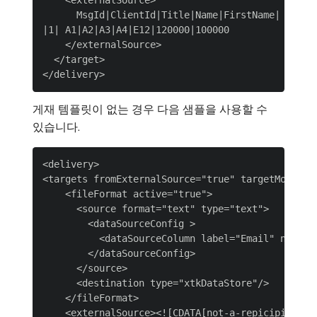
    <externalSource>

      MsgId|ClientId|Title|Name|FirstName| Mobil
|1| A1|A2|A3|A4|E12|120000|100000

    </externalSource>

  </target>

게재 템플릿이 없는 경우 다음 샘플을 사용할 수
있습니다.
<delivery>

<targets fromExternalSource="true" targetMode="1"
    <fileFormat active="true">

      <source format="text" type="text">

        <dataSourceConfig >

          <dataSourceColumn label="Email" name="E
        </dataSourceConfig>

      </source>

      <destination type="xtkDataStore"/>

    </fileFormat>

    <externalSource><![CDATA[not-a-repicipient@do