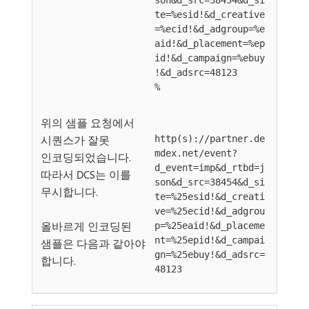
son&d_src=38454&d_si
te=%esid!&d_creative
=%ecid!&d_adgroup=%e
aid!&d_placement=%ep
id!&d_campaign=%ebuy
!&d_adsrc=48123
%
위의 샘플 요청에서
시퀀스가 잘못
http(s)://partner.de
mdex.net/event?
인코딩되었습니다.
d_event=imp&d_rtbd=j
따라서 DCS는 이를
son&d_src=38454&d_si
무시합니다.
te=%25esid!&d_creati
ve=%25ecid!&d_adgrou
올바르게 인코딩된
p=%25eaid!&d_placeme
nt=%25epid!&d_campai
샘플은 다음과 같아야
gn=%25ebuy!&d_adsrc=
합니다.
48123