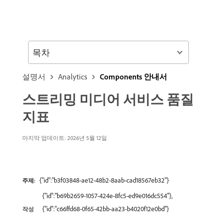
목차
설명서
Analytics
Components 안내서
스트리밍 미디어 서비스 품질
지표
마지막 업데이트: 2026년 5월 12일
{"id":"b3f03848-ae12-48b2-8aab-cad18567eb32"}
주제:
{"id":"b69b2659-1057-424e-8fc5-ed9e016dc554"},
{"id":"c66ffd68-0f65-42bb-aa23-b4020f12e0bd"}
작성