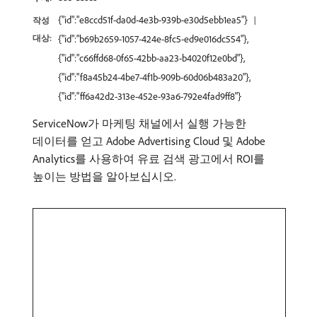
{"id":"e8ccd51f-da0d-4e3b-939b-e30d5ebb1ea5"}
작성
대상:
{"id":"b69b2659-1057-424e-8fc5-ed9e016dc554"},
{"id":"c66ffd68-0f65-42bb-aa23-b4020f12e0bd"},
{"id":"f8a45b24-4be7-4f1b-909b-60d06b483a20"},
{"id":"ff6a42d2-313e-452e-93a6-792e4fad9ff8"}
ServiceNow가 마케팅 채널에서 실행 가능한
데이터를 얻고 Adobe Advertising Cloud 및 Adobe
Analytics를 사용하여 유료 검색 광고에서 ROI를
높이는 방법을 알아보십시오.