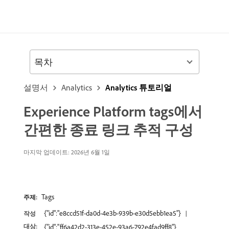
목차
설명서
Analytics
Analytics 튜토리얼
Experience Platform tags에서
간편한 종료 링크 추적 구성
마지막 업데이트: 2026년 6월 1일
Tags
주제:
{"id":"e8ccd51f-da0d-4e3b-939b-e30d5ebb1ea5"}
작성
대상:
{"id":"ff6a42d2-313e-452e-93a6-792e4fad9ff8"}