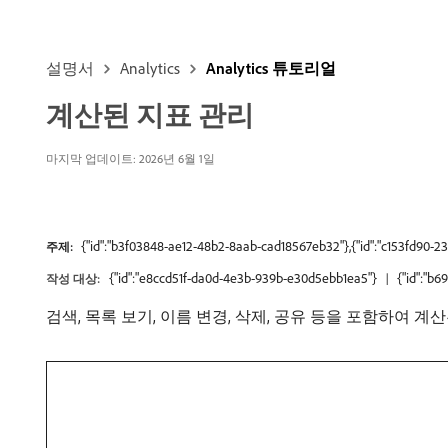
설명서
Analytics
Analytics 튜토리얼
계산된 지표 관리
마지막 업데이트: 2026년 6월 1일
{"id":"b3f03848-ae12-48b2-8aab-cad18567eb32"},{"id":"c153fd90-2
주제:
{"id":"e8ccd51f-da0d-4e3b-939b-e30d5ebb1ea5"}
{"id":"b
작성 대상:
검색, 목록 보기, 이름 변경, 삭제, 공유 등을 포함하여 