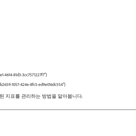
3e1-4614-81d3-3cc7571227f7"}
69b2659-1057-424e-8fc5-ed9e016dc554"}
계산된 지표를 관리하는 방법을 알아봅니다.