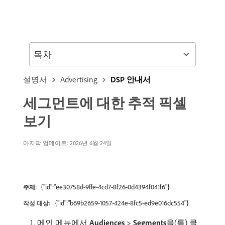
목차
설명서
Advertising
DSP 안내서
세그먼트에 대한 추적 픽셀
보기
마지막 업데이트: 2026년 6월 24일
{"id":"ee30758d-9ffe-4cd7-8f26-0d4394f041f6"}
주제:
{"id":"b69b2659-1057-424e-8fc5-ed9e016dc554"}
작성 대상:
메인 메뉴에서
Audiences
>
Segments
​을(를) 클