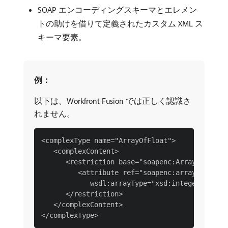
SOAP エンコーディングスキーマとエレメン
トの助けを借りて定義されたカスタム XML ス
キーマ要素。
例：
以下は、Workfront Fusion では正しく認識さ
れません。
<complexType name="ArrayOfFloat">

   <complexContent>

      <restriction base="soapenc:Array">

         <attribute ref="soapenc:arrayType"

            wsdl:arrayType="xsd:integer[]"/>

      </restriction>

   </complexContent>
