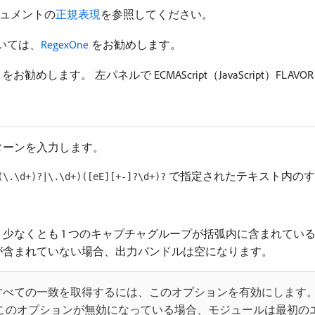
キュメントの
正規表現
を参照してください。
いては、
RegexOne
をお勧めします。
をお勧めします。 左パネルで ECMAScript（JavaScript）FLA
ターンを入力します。
で指定されたテキスト内のす
(\.\d+)?|\.\d+)([eE][+-]?\d+)?
少なくとも 1 つのキャプチャグループが括弧内に含まれてい
が含まれていない場合、出力バンドルは空になります。
すべての一致を取得するには、このオプションを有効にします。
 このオプションが無効になっている場合、モジュールは最初の