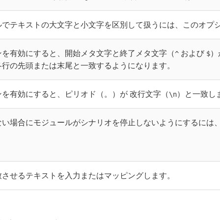
ルでテキストの大文字と小文字を区別して扱うには、このオプ
ンを有効にすると、開始メタ文字と終了メタ文字（
および
）
^
$
各行の先頭または末尾と一致するようになります。
ンを有効にすると、ピリオド（。）が 改行文字（
）と一致し
\n
ない場合にモジュールがシナリオを停止しないようにするには
致させるテキストを入力またはマッピングします。