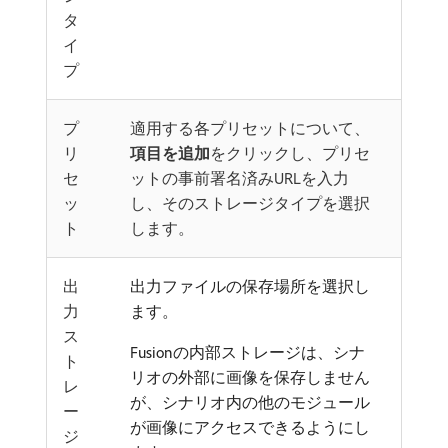
タ
イ
プ
プ
適用する各プリセットについて、
リ
項目を追加
をクリックし、プリセ
セ
ットの事前署名済みURLを入力
ッ
し、そのストレージタイプを選択
ト
します。
出
出力ファイルの保存場所を選択し
力
ます。
ス
Fusionの内部ストレージは、シナ
ト
リオの外部に画像を保存しません
レ
が、シナリオ内の他のモジュール
ー
が画像にアクセスできるようにし
ジ