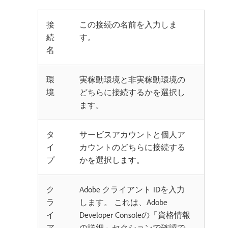
接
この接続の名前を入力しま
続
す。
名
環
実稼動環境と非実稼動環境の
境
どちらに接続するかを選択し
ます。
タ
サービスアカウントと個人ア
イ
カウントのどちらに接続する
プ
かを選択します。
ク
Adobe クライアント IDを入力
ラ
します。 これは、Adobe
イ
Developer Consoleの「資格情報
ア
の詳細」セクションで確認で