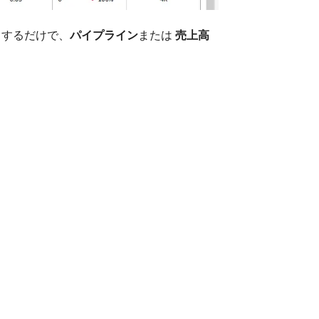
クするだけで、
パイプライン
​または​
売上高
​