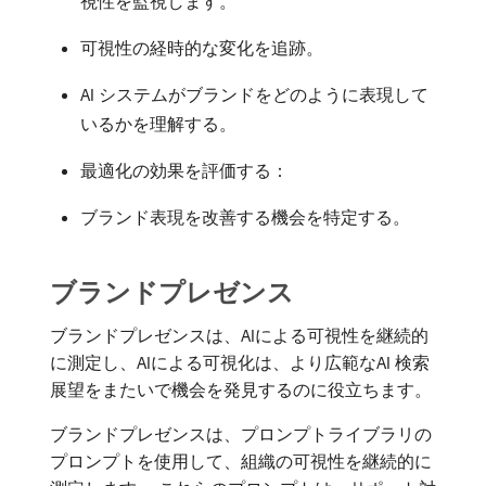
視性を監視します。
可視性の経時的な変化を追跡。
AI システムがブランドをどのように表現して
いるかを理解する。
最適化の効果を評価する：
ブランド表現を改善する機会を特定する。
ブランドプレゼンス
ブランドプレゼンスは、AIによる可視性を継続的
に測定し、AIによる可視化は、より広範なAI 検索
展望をまたいで機会を発見するのに役立ちます。
ブランドプレゼンスは、プロンプトライブラリの
プロンプトを使用して、組織の可視性を継続的に