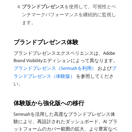
ブランドプレゼンス
​を使用して、可視性とベ
ンチマークパフォーマンスを継続的に監視し
ます。
ブランドプレゼンス体験
ブランドプレゼンスエクスペリエンスは、Adobe
Brand Visibilityエディションによって異なります。
ブランドプレゼンス（Semrushを利用） ​
および
ブ
ランドプレゼンス（体験版） ​
を参照してくださ
い。
体験版から強化版への移行
Semrushを活用した高度なブランドプレゼンス体
験により、再設計されたダッシュボード、AI プラ
ットフォームのカバー範囲の拡大、より豊富なベ