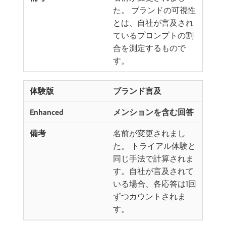
た。 ブランドの可視性
とは、自社が言及され
ているプロンプトの割
合を測定するもので
す。
ブランド言及
メンションを含む回答
名前が変更されまし
た。 トライアル体験と
同じ手法で計算されま
す。自社が言及されて
いる場合、各応答は1回
ずつカウントされま
す。