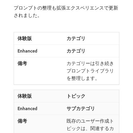
プロンプトの整理も拡張エクスペリエンスで更新
されました。
カテゴリ
カテゴリ
カテゴリーは引き続き
プロンプトライブラリ
を整理します。
トピック
サブカテゴリ
既存のユーザー作成ト
ピックは、関連するカ