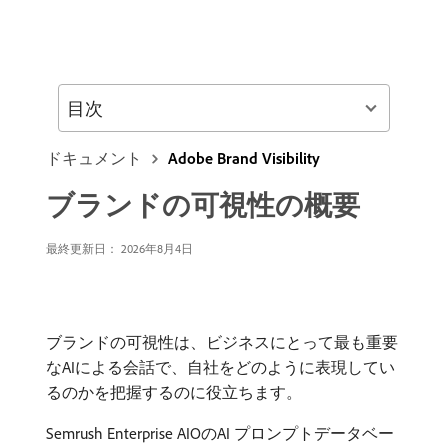
目次
ドキュメント
Adobe Brand Visibility
ブランドの可視性の概要
最終更新日： 2026年8月4日
ブランドの可視性は、ビジネスにとって最も重要
なAIによる会話で、自社をどのように表現してい
るのかを把握するのに役立ちます。
Semrush Enterprise AIOのAI プロンプトデータベー