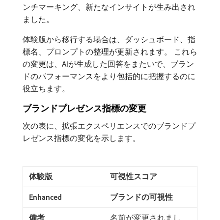
ンチマーキング、新たなインサイトが生み出され
ました。
体験版から移行する場合は、ダッシュボード、指
標名、プロンプトの整理が更新されます。 これら
の変更は、AIが生成した回答をまたいで、ブラン
ドのパフォーマンスをより包括的に把握するのに
役立ちます。
ブランドプレゼンス指標の変更
次の表に、拡張エクスペリエンスでのブランドプ
レゼンス指標の変化を示します。
可視性スコア
ブランドの可視性
名前が変更されまし