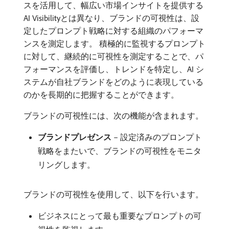
スを活用して、幅広い市場インサイトを提供する
AI Visibilityとは異なり、ブランドの可視性は、設
定したプロンプト戦略に対する組織のパフォーマ
ンスを測定します。 積極的に監視するプロンプト
に対して、継続的に可視性を測定することで、パ
フォーマンスを評価し、トレンドを特定し、AI シ
ステムが自社ブランドをどのように表現している
のかを長期的に把握することができます。
ブランドの可視性には、次の機能が含まれます。
ブランドプレゼンス
– 設定済みのプロンプト
戦略をまたいで、ブランドの可視性をモニタ
リングします。
ブランドの可視性を使用して、以下を行います。
ビジネスにとって最も重要なプロンプトの可