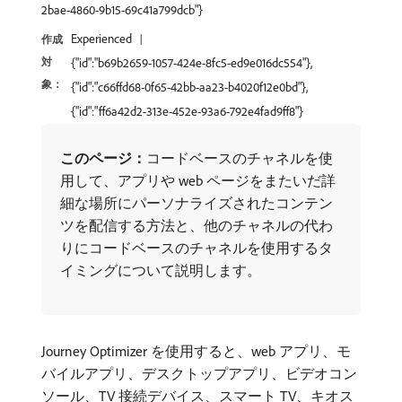
2bae-4860-9b15-69c41a799dcb"}
Experienced
作成
対
{"id":"b69b2659-1057-424e-8fc5-ed9e016dc554"},
象：
{"id":"c66ffd68-0f65-42bb-aa23-b4020f12e0bd"},
{"id":"ff6a42d2-313e-452e-93a6-792e4fad9ff8"}
このページ：
​コードベースのチャネルを使
用して、アプリや web ページをまたいだ詳
細な場所にパーソナライズされたコンテン
ツを配信する方法と、他のチャネルの代わ
りにコードベースのチャネルを使用するタ
イミングについて説明します。
Journey Optimizer を使用すると、web アプリ、モ
バイルアプリ、デスクトップアプリ、ビデオコン
ソール、TV 接続デバイス、スマート TV、キオス