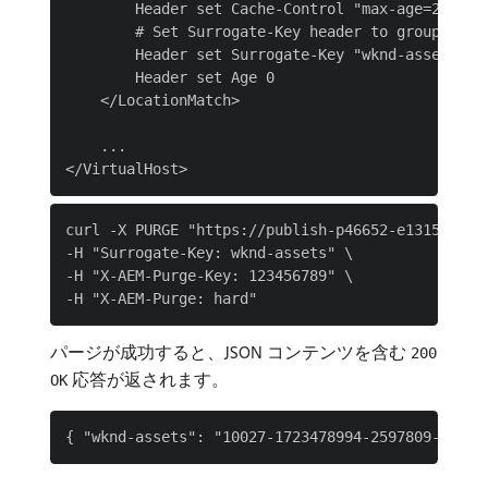
        Header set Cache-Control "max-age=259200
        # Set Surrogate-Key header to group the 
        Header set Surrogate-Key "wknd-assets"

        Header set Age 0

    </LocationMatch>

    ...

curl -X PURGE "https://publish-p46652-e1315806.ad
-H "Surrogate-Key: wknd-assets" \

-H "X-AEM-Purge-Key: 123456789" \

パージが成功すると、JSON コンテンツを含む
200
応答が返されます。
OK