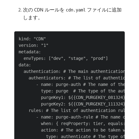
次の CDN ルールを
ファイルに追加
cdn.yaml
します。
kind: "CDN"

version: "1"

metadata:

  envTypes: ["dev", "stage", "prod"]

data:

  authentication: # The main authentication confi
    authenticators: # The list of authenticators

       - name: purge-auth # The name of the authe
         type: purge  # The type of the authentic
         purgeKey1: ${{CDN_PURGEKEY_081324}} # T
         purgeKey2: ${{CDN_PURGEKEY_111324}} # T
    rules: # The list of authentication rules

       - name: purge-auth-rule # The name of the 
         when: { reqProperty: tier, equals: "pub
         action: # The action to be taken when th
           type: authenticate # The type of the a