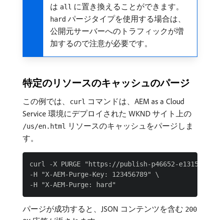
は
に置き換えることができます。
all
パージタイプを使用する場合は、
hard
公開元サーバーへのトラフィックが増
加するので注意が必要です。
特定のリソースのキャッシュのパージ
この例では、
コマンドは、AEM as a Cloud
curl
Service 環境にデプロイされた WKND サイト上の
リソースのキャッシュをパージしま
/us/en.html
す。
curl -X PURGE "https://publish-p46652-e1315806.ad
-H "X-AEM-Purge-Key: 123456789" \

パージが成功すると、JSON コンテンツを含む
200