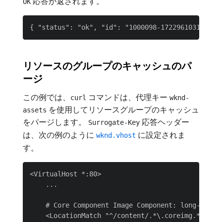
応答が返されます。
OK
リソースのグループのキャッシュのパ
ージ
この例では、
コマンドは、代理キー
curl
wknd-
を使用してリソースグループのキャッシュ
assets
をパージします。
応答ヘッダー
Surrogate-Key
は、次の例のように
に設定されま
wknd.vhost
す。
<VirtualHost *:80>

    ...

    # Core Component Image Component: long-term 
    <LocationMatch "^/content/.*\.coreimg.*\.(?i: