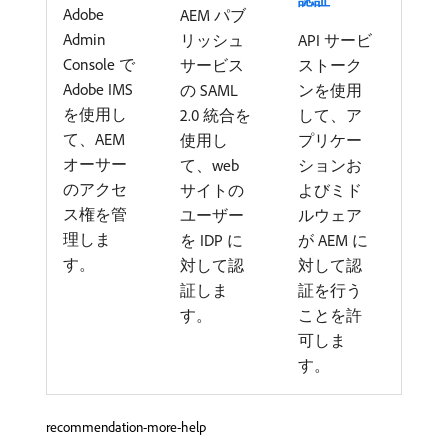
Adobe
AEM パブ
Admin
リッシュ
API サービ
Console で
サービス
ストーク
Adobe IMS
の SAML
ンを使用
を使用し
2.0 統合を
して、ア
て、AEM
使用し
プリケー
オーサー
て、web
ションお
のアクセ
サイトの
よびミド
ス権を管
ユーザー
ルウェア
理しま
を IDP に
が AEM に
す。
対して認
対して認
証しま
証を行う
す。
ことを許
可しま
す。
recommendation-more-help