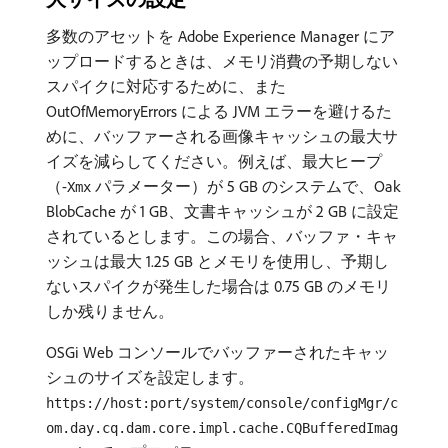
多数のアセットを Adobe Experience Manager にア
ップロードするときは、メモリ消費の予期しない
スパイクに対応するために、また
OutOfMemoryErrors による JVM エラーを避けるた
めに、バッファーされる画像キャッシュの最大サ
イズを減らしてください。例えば、最大ヒープ
（-
パラメーター）が 5 GB のシステムで、Oak
Xmx
BlobCache が 1 GB、文書キャッシュが 2 GB に設定
されているとします。この場合、バッファ・キャ
ッシュは最大 1.25 GB とメモリを使用し、予期し
ないスパイクが発生した場合は 0.75 GB のメモリ
しか残りません。
OSGi Web コンソールでバッファーされたキャッ
シュのサイズを設定します。
https://host:port/system/console/configMgr/c
om.day.cq.dam.core.impl.cache.CQBufferedImag