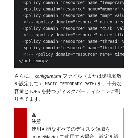
  <policy domain="resource" name="temporary-path"
  <policy domain="resource" name="memory" value="
  <policy domain="resource" name="map" value="100
  <!-- <policy domain="resource" name="area" valu
  <policy domain="resource" name="disk" value="10
  <!-- <policy domain="resource" name="file" valu
  <policy domain="resource" name="thread" value="
  <policy domain="resource" name="throttle" value
  <!-- <policy domain="resource" name="time" valu
さらに、
configure.xml
ファイル（または環境変数
を設定して）
) を、十分な
MAGIC_TEMPORARY_PATH
容量と IOPS を持つディスクパーティションに割
り当てます。
注意
使用可能なすべてのディスク領域を
ImageMagick で使用する場合、設定を誤