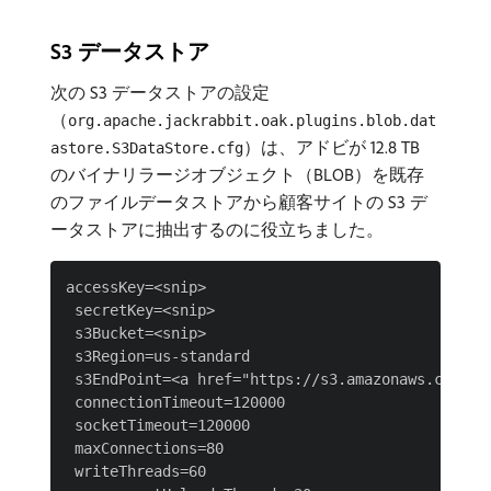
S3 データストア
次の S3 データストアの設定
（
org.apache.jackrabbit.oak.plugins.blob.dat
）は、アドビが 12.8 TB
astore.S3DataStore.cfg
のバイナリラージオブジェクト（BLOB）を既存
のファイルデータストアから顧客サイトの S3 デ
ータストアに抽出するのに役立ちました。
accessKey=<snip>

 secretKey=<snip>

 s3Bucket=<snip>

 s3Region=us-standard

 s3EndPoint=<a href="https://s3.amazonaws.com/">s
 connectionTimeout=120000

 socketTimeout=120000

 maxConnections=80

 writeThreads=60
