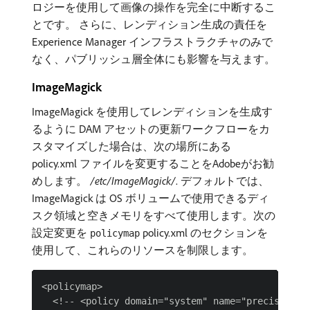
ロジーを使用して画像の操作を完全に中断するこ
とです。 さらに、レンディション生成の責任を
Experience Manager インフラストラクチャのみで
なく、パブリッシュ層全体にも影響を与えます。
ImageMagick
ImageMagick を使用してレンディションを生成す
るように DAM アセットの更新ワークフローをカ
スタマイズした場合は、次の場所にある
policy.xml ファイルを変更することをAdobeがお勧
めします。
/etc/ImageMagick/
. デフォルトでは、
ImageMagick は OS ボリュームで使用できるディ
スク領域と空きメモリをすべて使用します。次の
設定変更を
policy.xml のセクションを
policymap
使用して、これらのリソースを制限します。
<policymap>

  <!-- <policy domain="system" name="precision" v