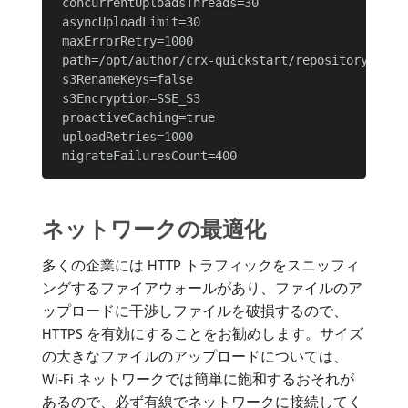
 concurrentUploadsThreads=30

 asyncUploadLimit=30

 maxErrorRetry=1000

 path=/opt/author/crx-quickstart/repository/datas
 s3RenameKeys=false

 s3Encryption=SSE_S3

 proactiveCaching=true

 uploadRetries=1000

ネットワークの最適化
多くの企業には HTTP トラフィックをスニッフィ
ングするファイアウォールがあり、ファイルのア
ップロードに干渉しファイルを破損するので、
HTTPS を有効にすることをお勧めします。サイズ
の大きなファイルのアップロードについては、
Wi-Fi ネットワークでは簡単に飽和するおそれが
あるので、必ず有線でネットワークに接続してく