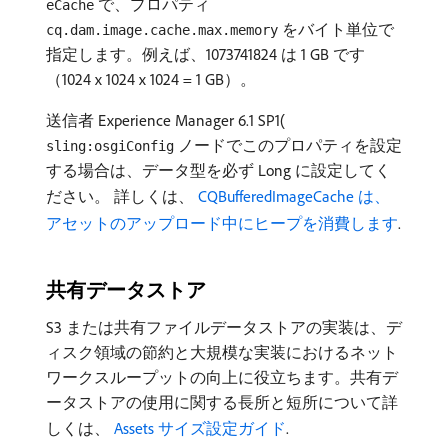
で、プロパティ
eCache
をバイト単位で
cq.dam.image.cache.max.memory
指定します。例えば、1073741824 は 1 GB です
（1024 x 1024 x 1024 = 1 GB）。
送信者 Experience Manager 6.1 SP1(
ノードでこのプロパティを設定
sling:osgiConfig
する場合は、データ型を必ず Long に設定してく
ださい。 詳しくは、
CQBufferedImageCache は、
アセットのアップロード中にヒープを消費します
.
共有データストア
S3 または共有ファイルデータストアの実装は、デ
ィスク領域の節約と大規模な実装におけるネット
ワークスループットの向上に役立ちます。共有デ
ータストアの使用に関する長所と短所について詳
しくは、
Assets サイズ設定ガイド
.