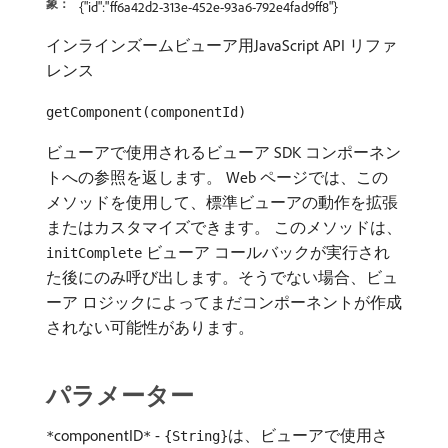
象：
{"id":"ff6a42d2-313e-452e-93a6-792e4fad9ff8"}
インラインズームビューア用JavaScript API リファ
レンス
getComponent(componentId)
ビューアで使用されるビューア SDK コンポーネン
トへの参照を返します。 Web ページでは、この
メソッドを使用して、標準ビューアの動作を拡張
またはカスタマイズできます。 このメソッドは、
ビューア コールバックが実行され
initComplete
た後にのみ呼び出します。そうでない場合、ビュ
ーア ロジックによってまだコンポーネントが作成
されない可能性があります。
パラメーター
componentID
-
は、ビューアで使用さ
*
*
{String}