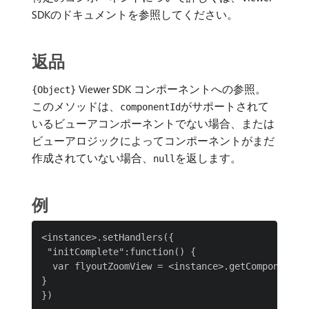
SDKのドキュメントを参照してください。
返品
Viewer SDK コンポーネントへの参照。
{Object}
このメソッドは、
がサポートされて
componentId
いるビューアコンポーネントでない場合、または
ビューアロジックによってコンポーネントがまだ
作成されていない場合、
を返します。
null
例
<instance>.setHandlers({

 "initComplete":function() {

  var flyoutZoomView = <instance>.getComponent("f
}
