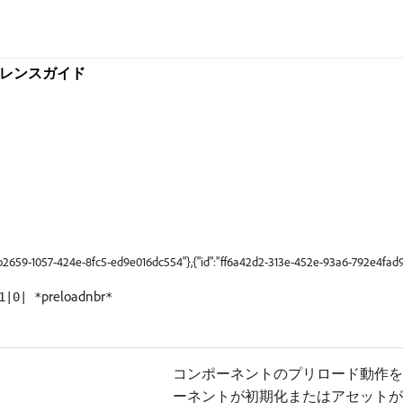
リファレンスガイド
9b2659-1057-424e-8fc5-ed9e016dc554"},{"id":"ff6a42d2-313e-452e-93a6-792e4fad9
preloadnbr
1|0| *
*
コンポーネントのプリロード動作を指
ーネントが初期化またはアセットが