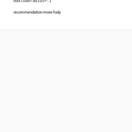
maxloadradius=-1
recommendation-more-help