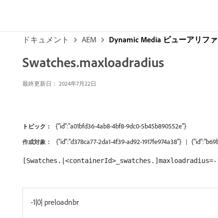
ドキュメント
AEM
Dynamic Media ビューア
Swatches.maxloadradius
最終更新日： 2024年7月22日
{"id":"a01bfd36-4ab8-4bf8-9dc0-5b45b890552e"}
トピック：
{"id":"d378ca77-2da1-4f39-ad92-1917fe974a38"}
{"id":"b6
作成対象：
[Swatches.|<containerId>_swatches.]maxloadradius=-
-1|0| preloadnbr