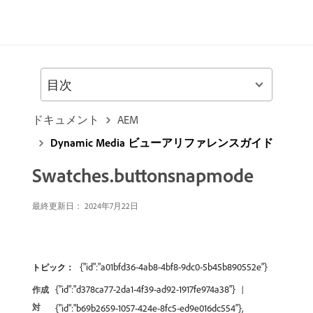
目次
ドキュメント
AEM
Dynamic Media ビューアリファレンスガイド
Swatches.buttonsnapmode
最終更新日： 2024年7月22日
{"id":"a01bfd36-4ab8-4bf8-9dc0-5b45b890552e"}
トピック：
{"id":"d378ca77-2da1-4f39-ad92-1917fe974a38"}
作成
対
{"id":"b69b2659-1057-424e-8fc5-ed9e016dc554"},