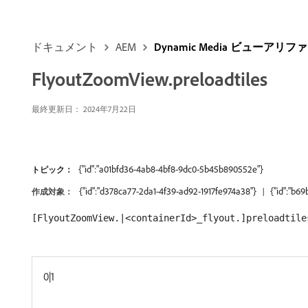
ドキュメント
AEM
Dynamic Media ビューア
FlyoutZoomView.preloadtiles
最終更新日： 2024年7月22日
{"id":"a01bfd36-4ab8-4bf8-9dc0-5b45b890552e"}
トピック：
{"id":"d378ca77-2da1-4f39-ad92-1917fe974a38"}
{"id":"b6
作成対象：
[FlyoutZoomView.|<containerId>_flyout.]preloadtile
0|1