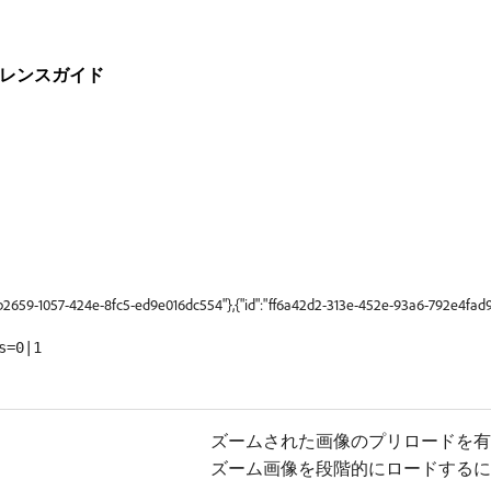
リファレンスガイド
9b2659-1057-424e-8fc5-ed9e016dc554"},{"id":"ff6a42d2-313e-452e-93a6-792e4fad9
s=0|1
ズームされた画像のプリロードを有
ズーム画像を段階的にロードするに