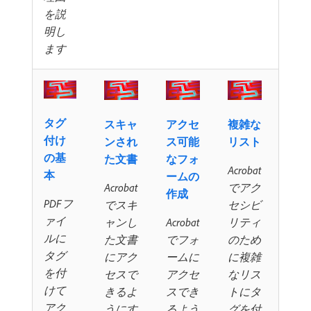
を説
明し
ます
タグ
スキャ
アクセ
複雑な
付け
ンされ
ス可能
リスト
の基
た文書
なフォ
Acrobat
本
ームの
Acrobat
でアク
作成
PDFフ
でスキ
セシビ
ァイ
ャンし
Acrobat
リティ
ルに
た文書
でフォ
のため
タグ
にアク
ームに
に複雑
を付
セスで
アクセ
なリス
けて
きるよ
スでき
トにタ
アク
うにす
るよう
グを付