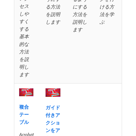
セス
る方法
にする
ける方
しや
を説明
方法を
法を学
すく
します
説明し
ぶ
する
ます
基本
的な
方法
を説
明し
ます
複合
ガイド
テー
付きア
ブル
クショ
ンをア
Acrobat