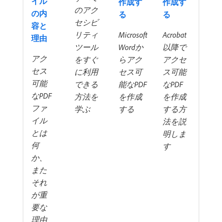
イル
作成す
作成す
のアク
の内
る
る
セシビ
容と
リティ
Microsoft
Acrobat
理由
ツール
Wordか
以降で
アク
をすぐ
らアク
アクセ
セス
に利用
セス可
ス可能
可能
できる
能なPDF
なPDF
なPDF
方法を
を作成
を作成
ファ
学ぶ
する
する方
イル
法を説
とは
明しま
何
す
か、
また
それ
が重
要な
理由