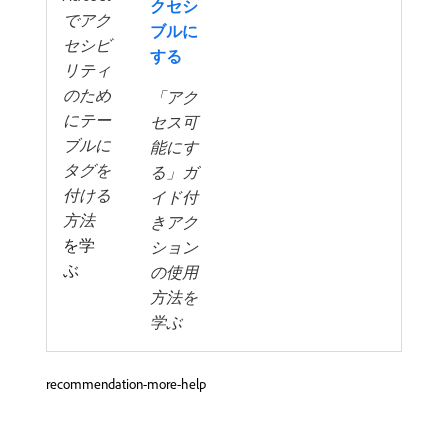
クセシ
でアク
ブルに
セシビ
する
リティ
のため
「アク
にテー
セス可
ブルに
能にす
タグを
る」ガ
付ける
イド付
方法
きアク
を学
ション
ぶ
の使用
方法を
学ぶ
recommendation-more-help