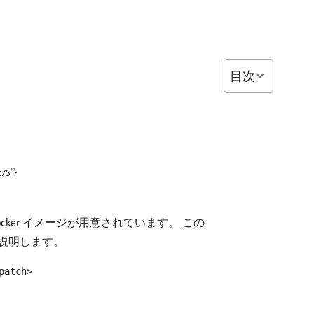
目次
c75"}
ocker イメージが用意されています。 この
説明します。
patch>