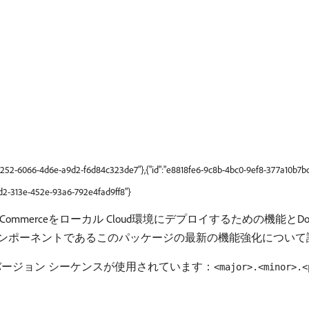
87252-6066-4d6e-a9d2-f6d84c323de7"},{"id":"e8818fe6-9c8b-4bc0-9ef8-377a10b7b
42d2-313e-452e-93a6-792e4fad9ff8"}
 Commerceをローカル Cloud環境にデプロイするための機能とD
ンポーネントであるこのパッケージの最新の機能強化について
ージョン シーケンスが使用されています：
<major>.<minor>.<