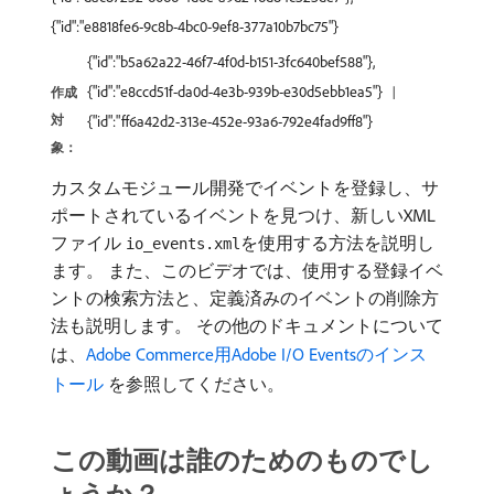
{"id":"e8818fe6-9c8b-4bc0-9ef8-377a10b7bc75"}
{"id":"b5a62a22-46f7-4f0d-b151-3fc640bef588"},
{"id":"e8ccd51f-da0d-4e3b-939b-e30d5ebb1ea5"}
作成
対
{"id":"ff6a42d2-313e-452e-93a6-792e4fad9ff8"}
象：
カスタムモジュール開発でイベントを登録し、サ
ポートされているイベントを見つけ、新しいXML
ファイル
を使用する方法を説明し
io_events.xml
ます。 また、このビデオでは、使用する登録イベ
ントの検索方法と、定義済みのイベントの削除方
法も説明します。 その他のドキュメントについて
は、
Adobe Commerce用Adobe I/O Eventsのインス
トール ​
を参照してください。
この動画は誰のためのものでし