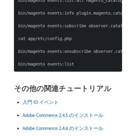
bin/magento events:list:all Magento_Catalog

bin/magento events:info plugin.magento.catalog.ap
bin/magento events:subscribe observer.catalog_ca
cat app/etc/config.php

bin/magento events:unsubscribe observer.catalog_c
その他の関連チュートリアル
入門 IO イベント
Adobe Commerce 2.4.5 のインストール
Adobe Commerce 2.4.6 のインストール